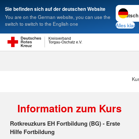
Sprache w
Sie befinden sich auf der deutschen Website
You are on the German website, you can use the
Suche
switch to switch to the English one
Alles klar
Kreisverband
Torgau-Oschatz e.V.
Ku
Information zum Kurs
Rotkreuzkurs EH Fortbildung (BG) - Erste
Hilfe Fortbildung