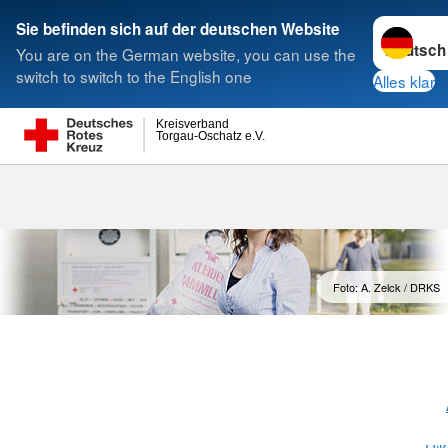
Sprache w
Sie befinden sich auf der deutschen Website
You are on the German website, you can use the
Suche
switch to switch to the English one
Alles klar
Kreisverband
Torgau-Oschatz e.V.
Kleidercontai
Foto: A. Zelck / DRKS