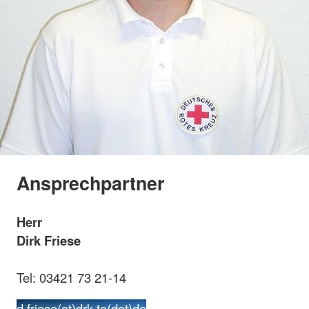
Ansprechpartner
Herr
Dirk Friese
Tel: 03421 73 21-14
d.friese(at)drk-to(dot)de