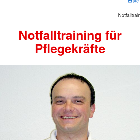
Erste 
Notfalltra
Notfalltraining für
Pflegekräfte