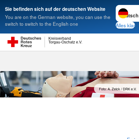
Sprache w
Sie befinden sich auf der deutschen Website
You are on the German website, you can use the
Suche
switch to switch to the English one
Alles klar
Kreisverband
Torgau-Oschatz e.V.
Notfalltrainin
Foto: A. Zelck / DRK e.V.