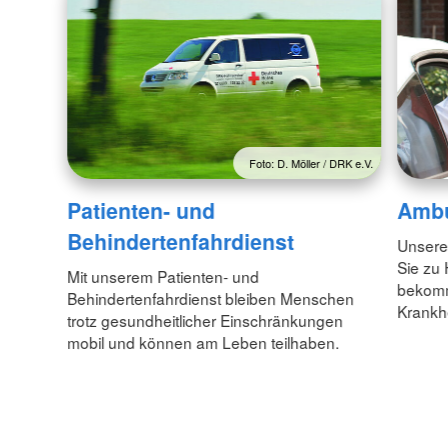
Foto: D. Möller / DRK e.V.
Patienten- und
Ambu
Behindertenfahrdienst
Unsere 
Sie zu
Mit unserem Patienten- und
bekomme
Behindertenfahrdienst bleiben Menschen
Krankh
trotz gesundheitlicher Einschränkungen
mobil und können am Leben teilhaben.