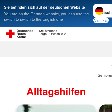
Sprache w
Sie befinden sich auf der deutschen Website
You are on the German website, you can use the
Suche
switch to switch to the English one
Alles klar
Kreisverband
Torgau-Oschatz e.V.
Seniore
Alltagshilfen