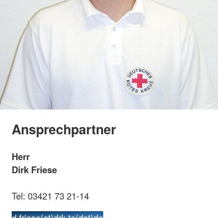
Ansprechpartner
Herr
Dirk Friese
Tel: 03421 73 21-14
d.friese(at)drk-to(dot)de