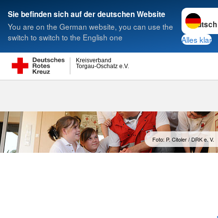
Sprache w
Sie befinden sich auf der deutschen Website
You are on the German website, you can use the
Suche
switch to switch to the English one
Alles klar
Kreisverband
Torgau-Oschatz e.V.
EH am Kind
Foto: P. Citoler / DRK e. V.