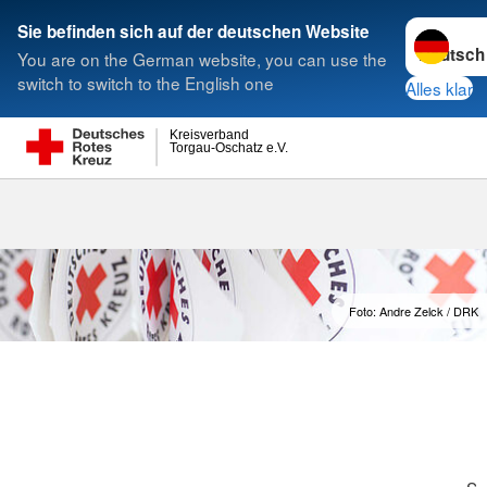
Sprache w
Sie befinden sich auf der deutschen Website
You are on the German website, you can use the
Suche
switch to switch to the English one
Alles klar
Kreisverband
Torgau-Oschatz e.V.
Spendenkonto
Foto: Andre Zelck / DRK