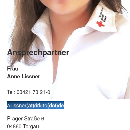
Ansprechpartner
Frau
Anne Lissner
Tel: 03421 73 21-0
a.lissner(at)drk-to(dot)de
Prager Straße 6
04860 Torgau