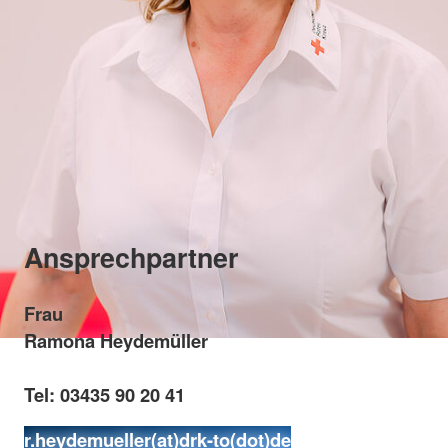
Ansprechpartner
Frau
Ramona Heydemüller
Tel: 03435 90 20 41
r.heydemueller(at)drk-to(dot)de