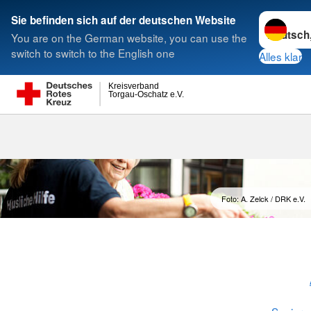
Sprache w
Sie befinden sich auf der deutschen Website
You are on the German website, you can use the
Suche
switch to switch to the English one
Alles klar
Kreisverband
Torgau-Oschatz e.V.
Hilfe im Haus
Foto: A. Zelck / DRK e.V.