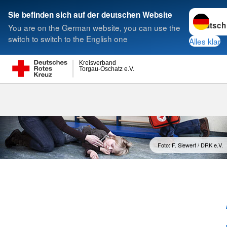
Sprache w
Sie befinden sich auf der deutschen Website
You are on the German website, you can use the
Suche
switch to switch to the English one
Alles klar
Kreisverband
Torgau-Oschatz e.V.
Foto: F. Siewert / DRK e.V.