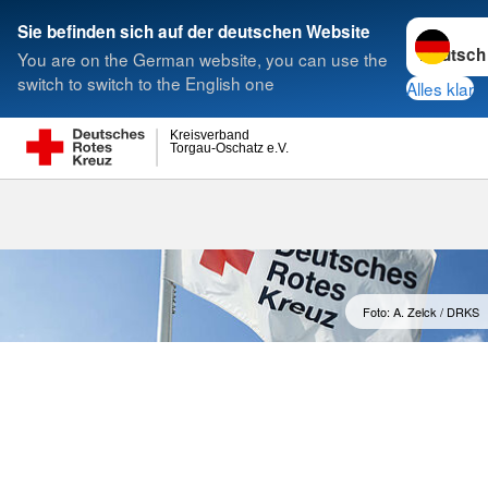
Sprache w
Sie befinden sich auf der deutschen Website
You are on the German website, you can use the
Suche
switch to switch to the English one
Alles klar
Kreisverband
Torgau-Oschatz e.V.
Foto: A. Zelck / DRKS