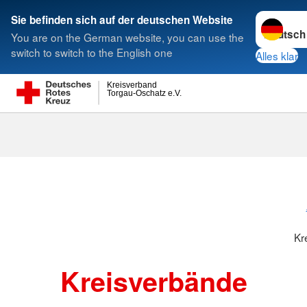
Sprache w
Sie befinden sich auf der deutschen Website
You are on the German website, you can use the
Suche
switch to switch to the English one
Alles klar
Kreisverband
Torgau-Oschatz e.V.
Kr
Kreisverbände